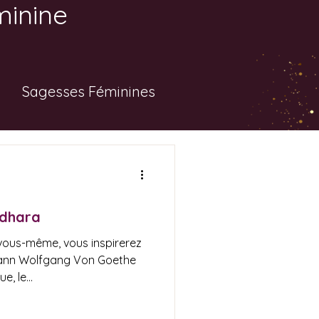
minine
Sagesses Féminines
adhara
 vous-même, vous inspirerez
hann Wolfgang Von Goethe
, le...