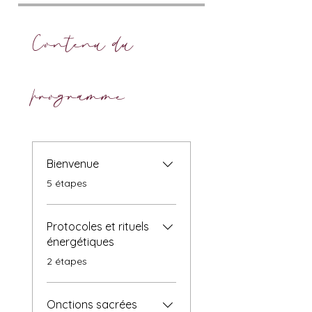
Contenu du
programme
Bienvenue
.
5 étapes
Protocoles et rituels
énergétiques
.
2 étapes
Onctions sacrées