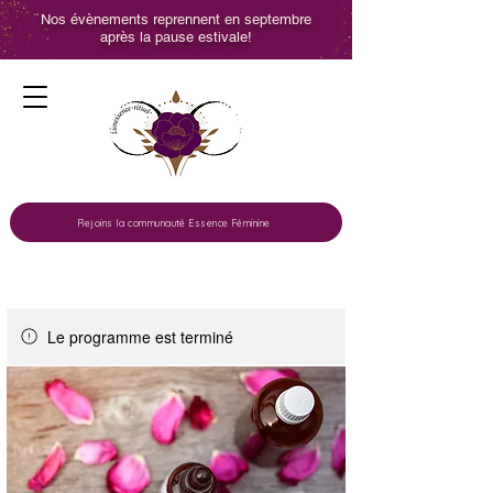
Nos évènements reprennent en septembre
après la pause estivale!
Rejoins la communauté Essence Féminine
Le programme est terminé