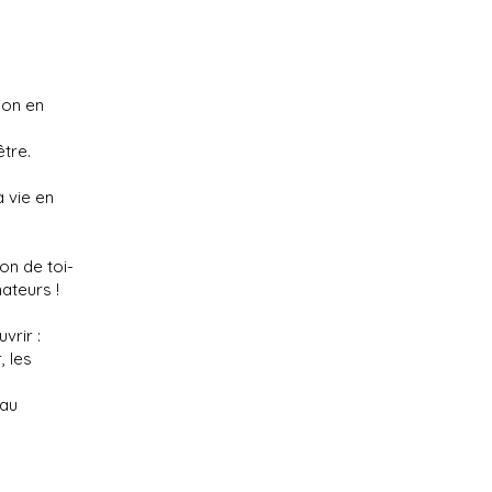
ion en
tre.
 vie en
on de toi-
ateurs !
vrir :
 les
eau