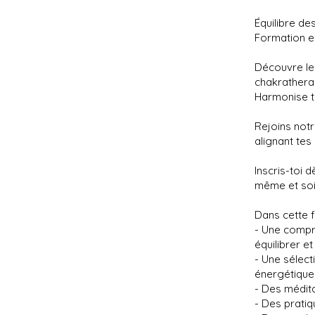
Équilibre d
Formation en
Découvre le
chakrathera
Harmonise te
Rejoins not
alignant tes
Inscris-toi 
même et soi
Dans cette f
- Une compr
équilibrer e
- Une sélect
énergétique
- Des médit
- Des pratiq