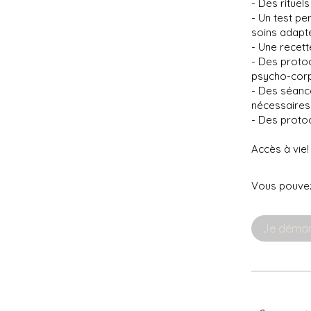
- Des rituel
- Un test pe
soins adapt
- Une recet
- Des protoc
psycho-corp
- Des séanc
nécessaires 
- Des proto
Accès à vie!
Vous pouvez
Je déma