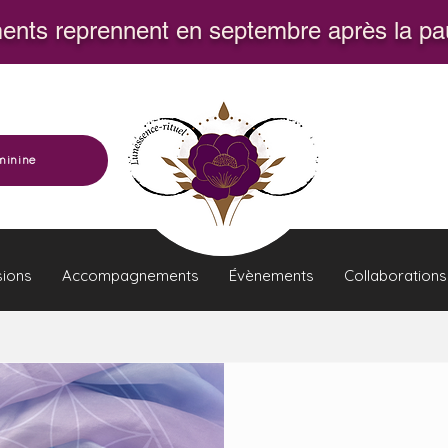
nts reprennent en septembre après la pau
minine
sions
Accompagnements
Évènements
Collaborations