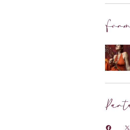
Form
Part