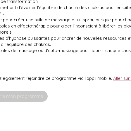
s de transformation.
rmettant d'évaluer l'équilibre de chacun des chakras pour ensuit
és.
te pour créer une huile de massage et un spray aurique pour cha
oles en olfactothérapie pour aider l'inconscient à libérer les bl
orels.
es d'hypnose puissantes pour ancrer de nouvelles ressources et
à l'équilibre des chakras.
coles de massage ou d'auto-massage pour nourrir chaque chak
 également rejoindre ce programme via l'appli mobile.
Aller sur 
rre mon programme