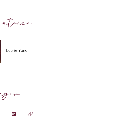
atrice
Laurie Yanä
ager