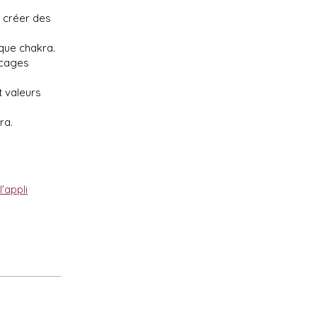
e créer des
que chakra.
ocages
 valeurs
ra.
l'appli