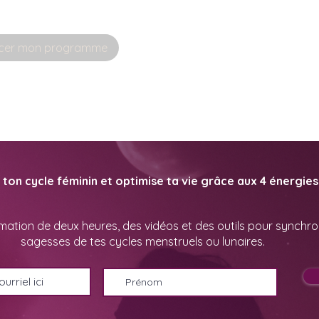
er mon programme
ton cycle féminin et optimise ta vie grâce aux 4 énergies 
mation de deux heures, des vidéos et des outils pour synchroni
sagesses de tes cycles menstruels ou lunaires
.