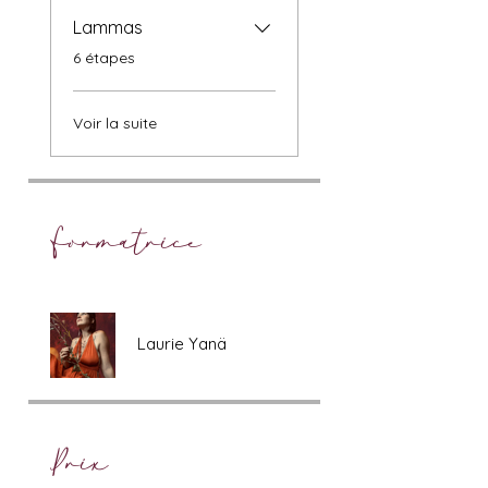
Lammas
.
6 étapes
Voir la suite
Formatrice
Laurie Yanä
Prix