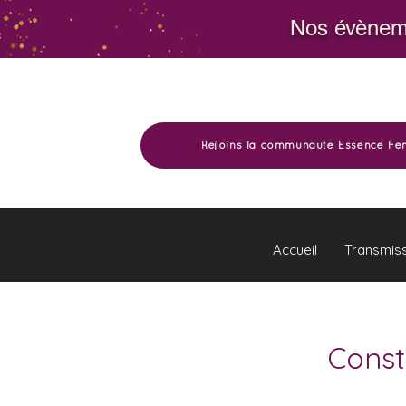
Nos évèneme
Rejoins la communauté Essence Fé
Accueil
Transmis
Const