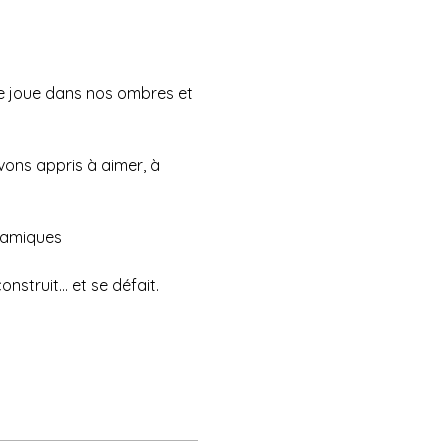
i se joue dans nos ombres et 
vons appris à aimer, à 
ynamiques 
nstruit… et se défait.