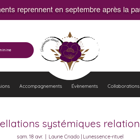
nts reprennent en septembre après la pau
minine
sions
Accompagnements
Évènements
Collaborations
ellations systémiques relation
sam. 18 avr.
  |  
Laurie Criado | Lunessence-rituel