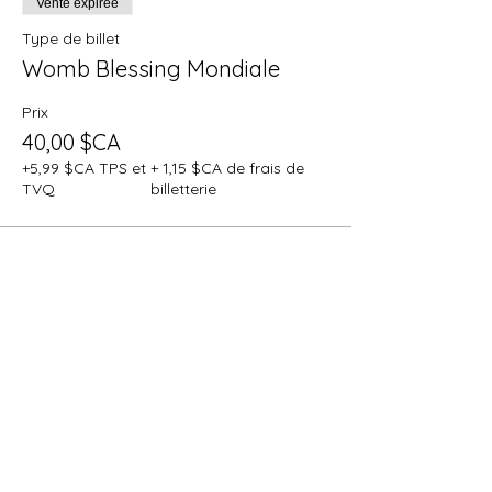
Vente expirée
Type de billet
Womb Blessing Mondiale
Prix
40,00 $CA
+5,99 $CA TPS et
+ 1,15 $CA de frais de
TVQ
billetterie
Partager cet événement
Reprend le contrôle de ton cycle
féminin et optimise ta vie grâce aux 4
énergies féminines en toi !