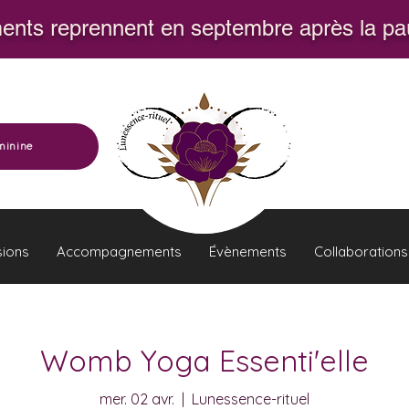
nts reprennent en septembre après la pau
minine
sions
Accompagnements
Évènements
Collaborations
Womb Yoga Essenti'elle
mer. 02 avr.
  |  
Lunessence-rituel