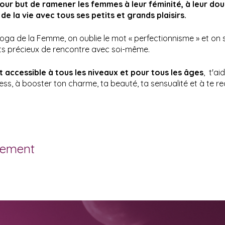
ur but de ramener les femmes à leur féminité, à leur dou
de la vie avec tous ses petits et grands plaisirs.
oga de la Femme, on oublie le mot « perfectionnisme » et on 
s précieux de rencontre avec soi-même.
 accessible à tous les niveaux et pour tous les âges
, t'ai
ress, à booster ton charme, ta beauté, ta sensualité et à te
resse :
nement
rtir de l’adolescence
senter un taux d’hormones trop bas (crampes menstruelles, s
eau, ….).
use,
es problèmes d’infertilité,
un équilibre émotionnel,
lopper leur féminité et leur sexualité,