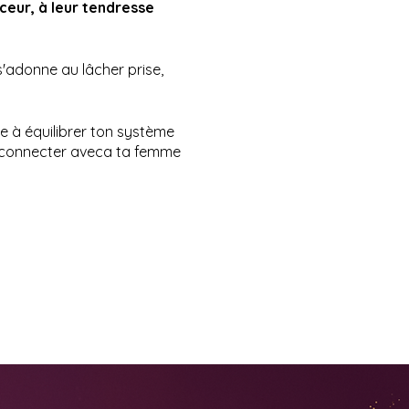
ceur, à leur tendresse
s'adonne au lâcher prise,
de à équilibrer ton système
 reconnecter aveca ta femme
autes d’humeur, déprime,