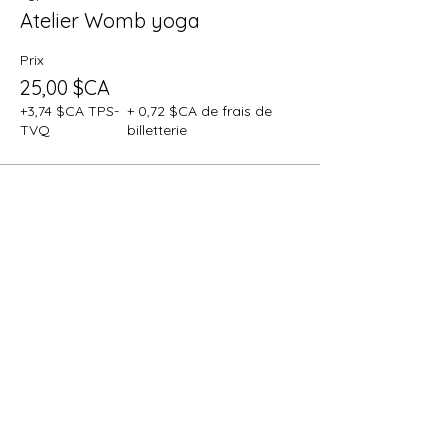
Atelier Womb yoga
Prix
25,00 $CA
+3,74 $CA TPS-
+ 0,72 $CA de frais de
TVQ
billetterie
Partager cet événement
Reprend le contrôle de ton cycle
féminin et optimise ta vie grâce aux 4
énergies féminines en toi !
Reçois à travers cette formation de deux