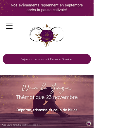
Nos évènements reprennent en septembre
après la pause estivale!
Rejoins la communauté Essence Féminine