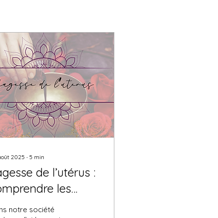
août 2025
∙
5
min
gesse de l’utérus :
omprendre les
ystères du ventre
ns notre société