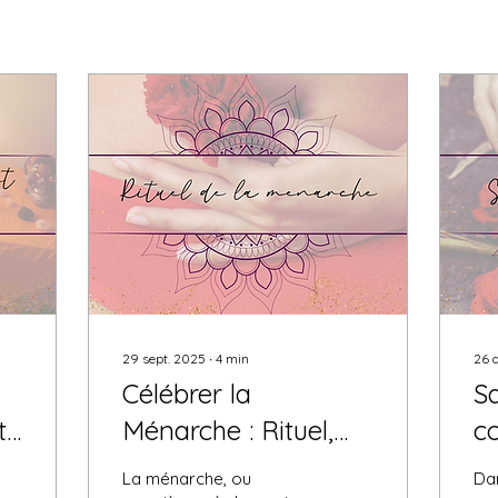
29 sept. 2025
∙
4
min
26 
Célébrer la
Sa
t
Ménarche : Rituel,
c
t
guérison et
m
La ménarche, ou
Da