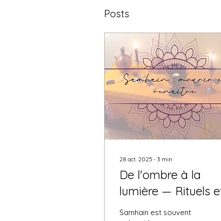
Posts
28 oct. 2025
∙
3
min
De l'ombre à la
lumière — Rituels e
Samhain : mourir e
Samhain est souvent