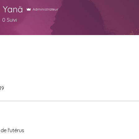
e Yanä
Administrateur
0
Suivi
19
de l'utérus