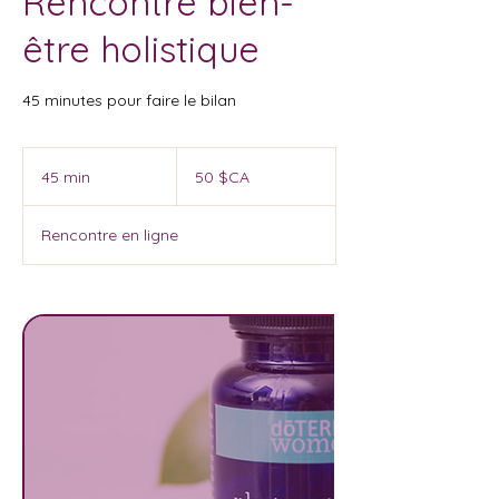
Rencontre bien-
être holistique
45 minutes pour faire le bilan
50
dollars
45 min
4
50 $CA
canadiens
5
m
Rencontre en ligne
i
n