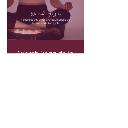
Womb Yoga de la
Lune
Payé
Démarrer mon parcours