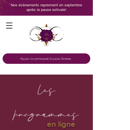
Nos évènements reprennent en septembre
après la pause estivale!
Rejoins la communauté Essence Féminine
Les
programmes
en ligne